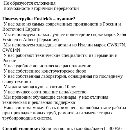
Не образуются отложения
Возможность вторичной переработки
Почему трубы Fusitek® – лучшие?
У нас одно из самых современных производств в России и
Восточной Европе
Мы используем только лучшее полимерное сырье марок Sabic
Vestolen и Admer (Германия)
Мы используем закладные детали из Италии марок CW617N,
CW614N
У нас работают технические специалисты из Германии и
России
У нас удобное логистическое расположение
У нас собственное конструкторское бюро
У нас собственная лаборатория, оснащенная по последнему
слову техники
Мы даем заводскую гарантию 10 лет
У нас лучшее соотношение цена/качество
Мы проводим обучающие семинары, у нас отличная
техническая и рекламная поддержка
Наша система может быть применена на любом этапе работы
при прокладке новых труб, ремонте или замене старых
трубопроводных систем.
Способ упаковки:
Количество, шт. (коробка/пакет) - 300/50