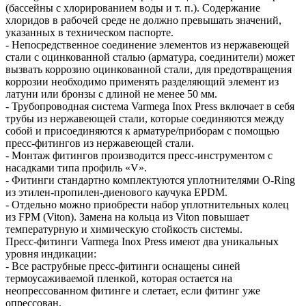
(бассейны с хлорированием воды и т. п.). Содержание
хлоридов в рабочей среде не должно превышать значений,
указанных в техническом паспорте.
- Непосредственное соединение элементов из нержавеющей
стали с оцинкованной сталью (арматура, соединители) может
вызвать коррозию оцинкованной стали, для предотвращения
коррозии необходимо применять разделяющий элемент из
латуни или бронзы с длиной не менее 50 мм.
- Трубопроводная система Varmega Inox Press включает в себя
трубы из нержавеющей стали, которые соединяются между
собой и присоединяются к арматуре/приборам с помощью
пресс-фитингов из нержавеющей стали.
- Монтаж фитингов производится пресс-инструментом с
насадками типа профиль «V».
- Фитинги стандартно комплектуются уплотнителями O-Ring
из этилен-пропилен-диенового каучука EPDM.
- Отдельно можно приобрести набор уплотнительных колец
из FPM (Viton). Замена на кольца из Viton повышает
температурную и химическую стойкость системы.
Пресс-фитинги Varmega Inox Press имеют два уникальных
уровня индикации:
- Все раструбные пресс-фитинги оснащены синей
термоусаживаемой пленкой, которая остается на
неопрессованном фитинге и слетает, если фитинг уже
опрессован.