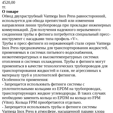
4520,00
тг.
О товаре
Обвод двухраструбный Varmega Inox Press равносторонний,
используется для обхода препятствий или изменения
направления линии трубопровода при прокладке инженерных
коммуникаций. Для получения надежного неразъемного
соединения трубы и фитинга потребуется специальный пресс-
инструмент с насадками типа профиль «V».
Трубы и пресс-фитинги из нержавеющей стали серии Varmega
Inox Press предназначены для транспортирования жидкостей,
применяемых в системах питьевого водоснабжения,
низкотемпературных и высокотемпературных системах
отопления и системах охлаждения. Трубы и фитинги могут
применяться в качестве технологических трубопроводов для
транспортирования жидкостей и газов, не агрессивных к
материалу труб и уплотнителей фитингов.
Особенности применения:
- Запрещается использовать фитинги системы с
уплотнительными кольцами из EPDM на трубопроводах,
транспортирующих жидкие углеводороды. В таких случаях
необходимо заменить кольца из EPDM на кольца из FPM
(Viton). Кольца FPM приобретаются отдельно.
- Запрещается использовать трубы и фитинги системы
Varmega Inox Press в атмосфере, насыщенной парами хлора