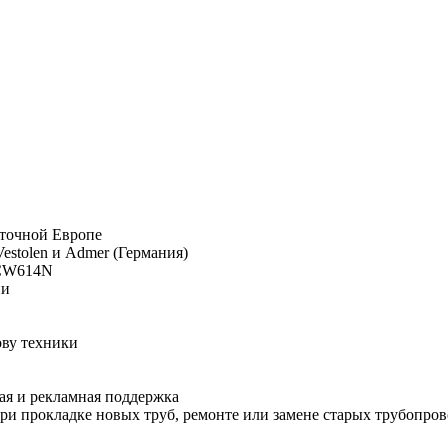
сточной Европе
estolen и Admer (Германия)
 CW614N
ии
ову техники
ая и рекламная поддержка
и прокладке новых труб, ремонте или замене старых трубопров