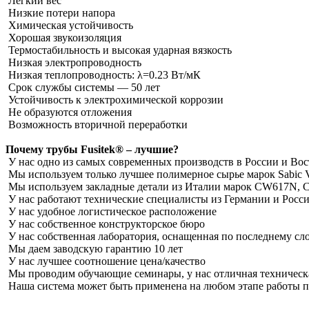
Легкий вес
Низкие потери напора
Химическая устойчивость
Хорошая звукоизоляция
Термостабильность и высокая ударная вязкость
Низкая электропроводность
Низкая теплопроводность: λ=0.23 Вт/мК
Срок службы системы ― 50 лет
Устойчивость к электрохимической коррозии
Не образуются отложения
Возможность вторичной переработки
Почему трубы Fusitek® – лучшие?
У нас одно из самых современных производств в России и Во
Мы используем только лучшее полимерное сырье марок Sabic V
Мы используем закладные детали из Италии марок CW617N,
У нас работают технические специалисты из Германии и Росс
У нас удобное логистическое расположение
У нас собственное конструкторское бюро
У нас собственная лаборатория, оснащенная по последнему сл
Мы даем заводскую гарантию 10 лет
У нас лучшее соотношение цена/качество
Мы проводим обучающие семинары, у нас отличная техническ
Наша система может быть применена на любом этапе работы пр