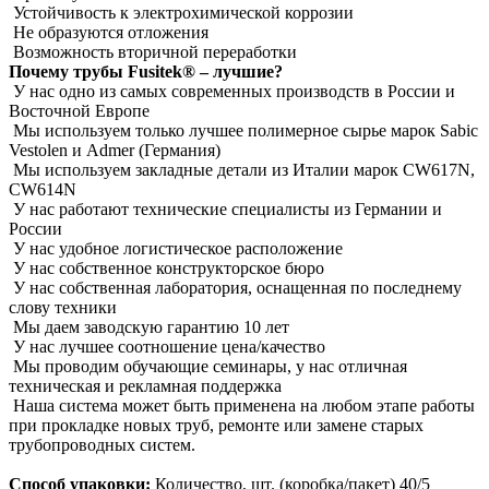
Устойчивость к электрохимической коррозии
Не образуются отложения
Возможность вторичной переработки
Почему трубы Fusitek® – лучшие?
У нас одно из самых современных производств в России и
Восточной Европе
Мы используем только лучшее полимерное сырье марок Sabic
Vestolen и Admer (Германия)
Мы используем закладные детали из Италии марок CW617N,
CW614N
У нас работают технические специалисты из Германии и
России
У нас удобное логистическое расположение
У нас собственное конструкторское бюро
У нас собственная лаборатория, оснащенная по последнему
слову техники
Мы даем заводскую гарантию 10 лет
У нас лучшее соотношение цена/качество
Мы проводим обучающие семинары, у нас отличная
техническая и рекламная поддержка
Наша система может быть применена на любом этапе работы
при прокладке новых труб, ремонте или замене старых
трубопроводных систем.
Способ упаковки:
Количество, шт. (коробка/пакет) 40/5