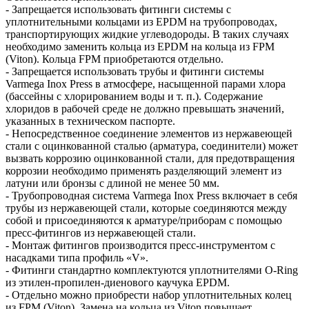
- Запрещается использовать фитинги системы с
уплотнительными кольцами из EPDM на трубопроводах,
транспортирующих жидкие углеводороды. В таких случаях
необходимо заменить кольца из EPDM на кольца из FPM
(Viton). Кольца FPM приобретаются отдельно.
- Запрещается использовать трубы и фитинги системы
Varmega Inox Press в атмосфере, насыщенной парами хлора
(бассейны с хлорированием воды и т. п.). Содержание
хлоридов в рабочей среде не должно превышать значений,
указанных в техническом паспорте.
- Непосредственное соединение элементов из нержавеющей
стали с оцинкованной сталью (арматура, соединители) может
вызвать коррозию оцинкованной стали, для предотвращения
коррозии необходимо применять разделяющий элемент из
латуни или бронзы с длиной не менее 50 мм.
- Трубопроводная система Varmega Inox Press включает в себя
трубы из нержавеющей стали, которые соединяются между
собой и присоединяются к арматуре/приборам с помощью
пресс-фитингов из нержавеющей стали.
- Монтаж фитингов производится пресс-инструментом с
насадками типа профиль «V».
- Фитинги стандартно комплектуются уплотнителями O-Ring
из этилен-пропилен-диенового каучука EPDM.
- Отдельно можно приобрести набор уплотнительных колец
из FPM (Viton). Замена на кольца из Viton повышает