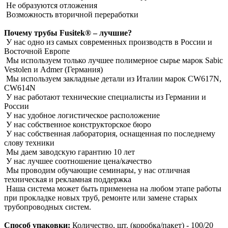
Не образуются отложения
Возможность вторичной переработки
Почему трубы Fusitek® – лучшие?
У нас одно из самых современных производств в России и
Восточной Европе
Мы используем только лучшее полимерное сырье марок Sabic
Vestolen и Admer (Германия)
Мы используем закладные детали из Италии марок CW617N,
CW614N
У нас работают технические специалисты из Германии и
России
У нас удобное логистическое расположение
У нас собственное конструкторское бюро
У нас собственная лаборатория, оснащенная по последнему
слову техники
Мы даем заводскую гарантию 10 лет
У нас лучшее соотношение цена/качество
Мы проводим обучающие семинары, у нас отличная
техническая и рекламная поддержка
Наша система может быть применена на любом этапе работы
при прокладке новых труб, ремонте или замене старых
трубопроводных систем.
Способ упаковки:
Количество, шт. (коробка/пакет) - 100/20