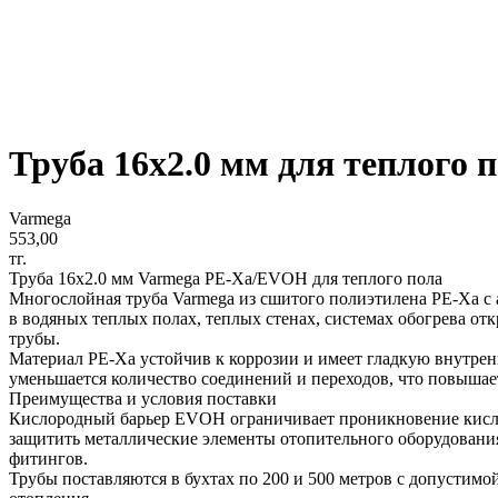
Труба 16x2.0 мм для теплого
Varmega
553,00
тг.
Труба 16x2.0 мм Varmega PE-Xa/EVOH для теплого пола
Многослойная труба Varmega из сшитого полиэтилена PE-Xa с
в водяных теплых полах, теплых стенах, системах обогрева от
трубы.
Материал PE-Xa устойчив к коррозии и имеет гладкую внутрен
уменьшается количество соединений и переходов, что повышае
Преимущества и условия поставки
Кислородный барьер EVOH ограничивает проникновение кислоро
защитить металлические элементы отопительного оборудования
фитингов.
Трубы поставляются в бухтах по 200 и 500 метров с допустим