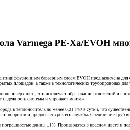
 пола Varmega PE-Xa/EVOH мно
 антидиффузионным барьерным слоем EVOH предназначена для с
крытых площадок, а также в технологических трубопроводах для
нюю поверхность, что исключает образование отложений и сниж
т надежность системы и упрощает монтаж.
да в теплоноситель до менее 0,01 г/м³ в сутки, что существен
 от коррозии и продлевает срок его службы. Соединение труб в
ой погрешностью длины ±1%. Производятся в красном цвете и по