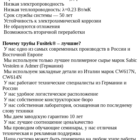
Низкая электропроводность
Низкая теплопроводность: λ=0.23 Вт/мК
Срок службы системы ― 50 лет
Устойчивость к электрохимической коррозии
Не образуются отложения
Возможность вторичной переработки
Почему трубы Fusitek® – лучшие?
У нас одно из самых современных производств в России и
Восточной Европе
Мы используем только лучшее полимерное сырье марок Sabic
Vestolen и Admer (Германия)
Мы используем закладные детали из Италии марок CW617N,
CW614N
У нас работают технические специалисты из Германии и
России
У нас удобное логистическое расположение
У нас собственное конструкторское бюро
У нас собственная лаборатория, оснащенная по последнему
слову техники
Мы даем заводскую гарантию 10 лет
У нас лучшее соотношение цена/качество
Мы проводим обучающие семинары, у нас отличная
техническая и рекламная поддержка
Наша система может быть применена на любом этапе работы