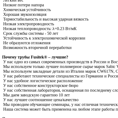
Легкий вес
Низкие потери напора
Химическая устойчивость
Хорошая звукоизоляция
Термостабильность и высокая ударная вязкость
Низкая электропроводность
Низкая теплопроводность: λ=0.23 Вт/мК
Срок службы системы - 50 лет
Устойчивость к электрохимической коррозии
Не образуются отложения
Возможность вторичной переработки
Почему трубы Fusitek® – лучшие?
У нас одно из самых современных производств в России и Во
Мы используем только лучшее полимерное сырье марок Sabic V
Мы используем закладные детали из Италии марок CW617N,
У нас работают технические специалисты из Германии и Росс
У нас удобное логистическое расположение
У нас собственное конструкторское бюро
У нас собственная лаборатория, оснащенная по последнему сл
Мы даем заводскую гарантию 10 лет
У нас лучшее соотношение цена/качество
Мы проводим обучающие семинары, у нас отличная техническ
Наша система может быть применена на любом этапе работы пр