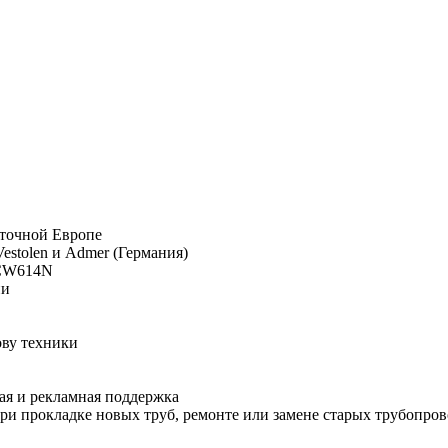
сточной Европе
estolen и Admer (Германия)
 CW614N
ии
ову техники
ая и рекламная поддержка
и прокладке новых труб, ремонте или замене старых трубопров