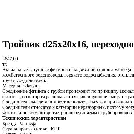
Тройник d25x20x16, переходной
3647,00
тг.
Аксиальные латунные фитинги с надвижной гильзой Varmega п
хозяйственного водопровода, горячего водоснабжения, отоплен
труб и соединителей.
Материал: Латунь
Соединение фитинга с трубой происходит по принципу аксиаль
фитинга, на котором располагаются фиксирующие выступы ра
Соединительные детали могут использоваться как при открыто
Соединители относятся к категории неразборных, поэтому мог
Фитинги не заужают диаметр присоединяемых трубопроводов з
Технические характеристики
Бренд: Varmega
Страна производства: КНР