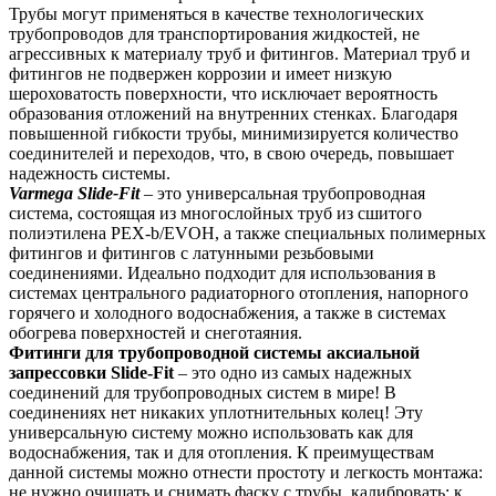
Трубы могут применяться в качестве технологических
трубопроводов для транспортирования жидкостей, не
агрессивных к материалу труб и фитингов. Материал труб и
фитингов не подвержен коррозии и имеет низкую
шероховатость поверхности, что исключает вероятность
образования отложений на внутренних стенках. Благодаря
повышенной гибкости трубы, минимизируется количество
соединителей и переходов, что, в свою очередь, повышает
надежность системы.
Varmega Slide-Fit
– это универсальная трубопроводная
система, состоящая из многослойных труб из сшитого
полиэтилена PEX-b/EVOH, а также специальных полимерных
фитингов и фитингов с латунными резьбовыми
соединениями. Идеально подходит для использования в
системах центрального радиаторного отопления, напорного
горячего и холодного водоснабжения, а также в системах
обогрева поверхностей и снеготаяния.
Фитинги для трубопроводной системы аксиальной
запрессовки Slide-Fit
– это одно из самых надежных
соединений для трубопроводных систем в мире! В
соединениях нет никаких уплотнительных колец! Эту
универсальную систему можно использовать как для
водоснабжения, так и для отопления. К преимуществам
данной системы можно отнести простоту и легкость монтажа:
не нужно очищать и снимать фаску с трубы, калибровать; к