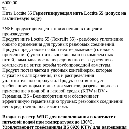
6000,00
тг.
Нить Loctite 55
Герметизирующая нить Loctite 55 (допуск на
газ/питьевую воду)
*NSF продукт допущен к применению в пищевом
производстве
Продукт нить Loctite 55 (Локтайт 55) - резьбовое уплотнение
общего применения для трубных резьбовых соединений.
Продукт представляет собой неотверждаемое (готовое к
применению) уплотнительное волокно из комплексных
нитей, наматываемое непосредственно из раздаточного
комплекта на витки резьбы трубопроводной арматуры.
Продукт поставляется в удобных контейнерах, которые
служат как для хранения, так и распределения
уплотнительного продукта. Продукт соответствует
требованиям нормативных документов, разрешающих его
применение в водной и газовой средах (KTW и DV -
Германия, BS - Великобритания) и обеспечивает
эффективную герметизацию трубных резьбовых соединений
непосредственно после монтажа.
Входит в реестр WRC для использования в контакте с
питьевой водой при температурах до 130°С.
Удовлетворяет требованиям BS 6920 KTW для разрешения