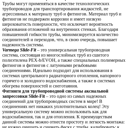
Трубы могут применяться в качестве технологических
трубопроводов для транспортирования жидкостей, не
агрессивных к материалу труб и фитингов. Материал труб и
фитингов не подвержен коррозии и имеет низкую
шероховатость поверхности, что исключает вероятность
образования отложений на внутренних стенках. Благодаря
повышенной гибкости трубы, минимизируется количество
соединителей и переходов, что, в свою очередь, повышает
надежность системы.
Varmega Slide-Fit
– это универсальная трубопроводная
система, состоящая из многослойных труб из сшитого
полиэтилена PEX-b/EVOH, а также специальных полимерных
фитингов и фитингов с латунными резьбовыми
соединениями. Идеально подходит для использования в
системах центрального радиаторного отопления, напорного
горячего и холодного водоснабжения, а также в системах
обогрева поверхностей и снеготаяния.
Фитинги для трубопроводной системы аксиальной
запрессовки Slide-Fit
– это одно из самых надежных
соединений для трубопроводных систем в мире! В
соединениях нет никаких уплотнительных колец! Эту
универсальную систему можно использовать как для
водоснабжения, так и для отопления. К преимуществам
данной системы можно отнести простоту и легкость монтажа:
не нужно очищать и снимать фаску с трубы, калибровать; к