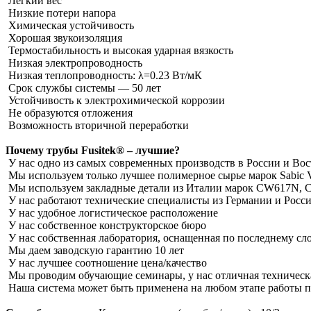
Легкий вес
Низкие потери напора
Химическая устойчивость
Хорошая звукоизоляция
Термостабильность и высокая ударная вязкость
Низкая электропроводность
Низкая теплопроводность: λ=0.23 Вт/мК
Срок службы системы ― 50 лет
Устойчивость к электрохимической коррозии
Не образуются отложения
Возможность вторичной переработки
Почему трубы Fusitek® – лучшие?
У нас одно из самых современных производств в России и Во
Мы используем только лучшее полимерное сырье марок Sabic V
Мы используем закладные детали из Италии марок CW617N,
У нас работают технические специалисты из Германии и Росс
У нас удобное логистическое расположение
У нас собственное конструкторское бюро
У нас собственная лаборатория, оснащенная по последнему сл
Мы даем заводскую гарантию 10 лет
У нас лучшее соотношение цена/качество
Мы проводим обучающие семинары, у нас отличная техническ
Наша система может быть применена на любом этапе работы пр