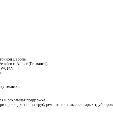
сточной Европе
estolen и Admer (Германия)
 CW614N
ии
ову техники
ая и рекламная поддержка
и прокладке новых труб, ремонте или замене старых трубопров