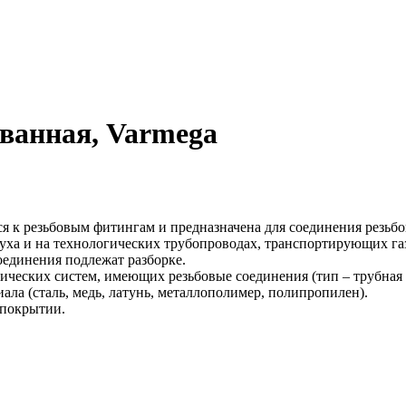
ованная, Varmega
я к резьбовым фитингам и предназначена для соединения резьбо
духа и на технологических трубопроводах, транспортирующих га
оединения подлежат разборке.
ческих систем, имеющих резьбовые соединения (тип – трубная 
ла (сталь, медь, латунь, металлополимер, полипропилен).
 покрытии.