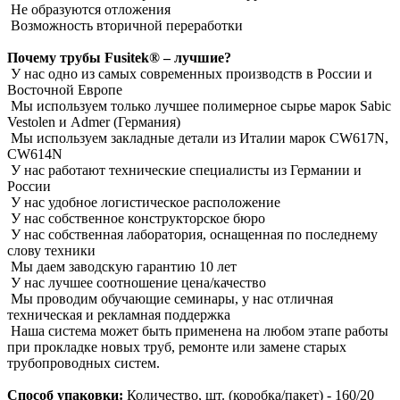
Не образуются отложения
Возможность вторичной переработки
Почему трубы Fusitek® – лучшие?
У нас одно из самых современных производств в России и
Восточной Европе
Мы используем только лучшее полимерное сырье марок Sabic
Vestolen и Admer (Германия)
Мы используем закладные детали из Италии марок CW617N,
CW614N
У нас работают технические специалисты из Германии и
России
У нас удобное логистическое расположение
У нас собственное конструкторское бюро
У нас собственная лаборатория, оснащенная по последнему
слову техники
Мы даем заводскую гарантию 10 лет
У нас лучшее соотношение цена/качество
Мы проводим обучающие семинары, у нас отличная
техническая и рекламная поддержка
Наша система может быть применена на любом этапе работы
при прокладке новых труб, ремонте или замене старых
трубопроводных систем.
Способ упаковки:
Количество, шт. (коробка/пакет) - 160/20