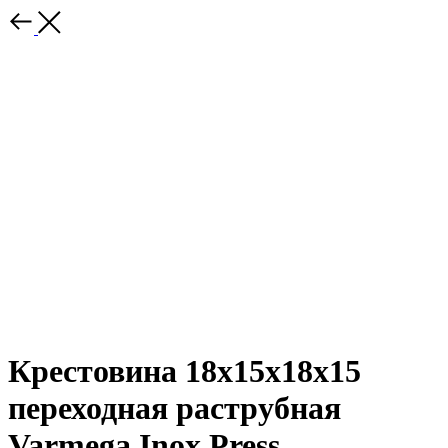
Крестовина 18x15x18x15
переходная раструбная
Varmega Inox Press