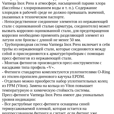
Varmega Inox Press в атмосфере, насыщенной парами хлора
(бассейны с хлорированием воды и т. п.). Содержание
хлоридов в рабочей среде не должно превышать значений,
указанных в техническом паспорте.
- Непосредственное соединение элементов из нержавеющей
стали с оцинкованной сталью (арматура, соединители) может
вызвать коррозию оцинкованной стали, для предотвращения
коррозии необходимо применять разделяющий элемент из
латуни или бронзы с длиной не менее 50 мм.
- Трубопроводная система Varmega Inox Press включает в себя
трубы из нержавеющей стали, которые соединяются между
собой и присоединяются к арматуре/приборам с помощью
пресс-фитингов из нержавеющей стали.
- Монтаж фитингов производится пресс-инструментом с
насадками типа профиль «V».
- Фитинги стандартно комплектуются уплотнителями O-Ring
из этилен-пропилен-диенового каучука EPDM.
- Отдельно можно приобрести набор уплотнительных колец
из FPM (Viton). Замена на кольца из Viton повышает
температурную и химическую стойкость системы.
Пресс-фитинги Varmega Inox Press имеют два уникальных
уровня индикации:
- Все раструбные пресс-фитинги оснащены синей
термоусаживаемой пленкой, которая остается на
неопрессованном фитинге и слетает, если фитинг уже