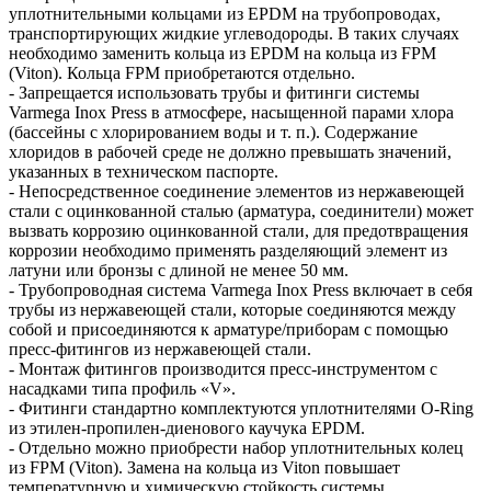
уплотнительными кольцами из EPDM на трубопроводах,
транспортирующих жидкие углеводороды. В таких случаях
необходимо заменить кольца из EPDM на кольца из FPM
(Viton). Кольца FPM приобретаются отдельно.
- Запрещается использовать трубы и фитинги системы
Varmega Inox Press в атмосфере, насыщенной парами хлора
(бассейны с хлорированием воды и т. п.). Содержание
хлоридов в рабочей среде не должно превышать значений,
указанных в техническом паспорте.
- Непосредственное соединение элементов из нержавеющей
стали с оцинкованной сталью (арматура, соединители) может
вызвать коррозию оцинкованной стали, для предотвращения
коррозии необходимо применять разделяющий элемент из
латуни или бронзы с длиной не менее 50 мм.
- Трубопроводная система Varmega Inox Press включает в себя
трубы из нержавеющей стали, которые соединяются между
собой и присоединяются к арматуре/приборам с помощью
пресс-фитингов из нержавеющей стали.
- Монтаж фитингов производится пресс-инструментом с
насадками типа профиль «V».
- Фитинги стандартно комплектуются уплотнителями O-Ring
из этилен-пропилен-диенового каучука EPDM.
- Отдельно можно приобрести набор уплотнительных колец
из FPM (Viton). Замена на кольца из Viton повышает
температурную и химическую стойкость системы.