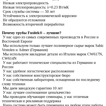
Низкая электропроводность
Низкая теплопроводность: λ=0.23 Вт/мК
Срок службы системы ― 50 лет
Устойчивость к электрохимической коррозии
Не образуются отложения
Возможность вторичной переработки
Почему трубы Fusitek® – лучшие?
У нас одно из самых современных производств в России и
Восточной Европе
Мы используем только лучшее полимерное сырье марок Sabic
Vestolen и Admer (Германия)
Мы используем закладные детали из Италии марок CW617N,
CW614N
У нас работают технические специалисты из Германии и
России
У нас удобное логистическое расположение
У нас собственное конструкторское бюро
У нас собственная лаборатория, оснащенная по последнему
слову техники
Мы даем заводскую гарантию 10 лет
У нас лучшее соотношение цена/качество
Мы проводим обучающие семинары, у нас отличная
техническая и рекламная поддержка
Наша система может быть применена на любом этапе работы