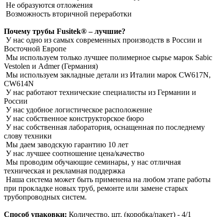
Не образуются отложения
Возможность вторичной переработки
Почему трубы Fusitek® – лучшие?
У нас одно из самых современных производств в России и
Восточной Европе
Мы используем только лучшее полимерное сырье марок Sabic
Vestolen и Admer (Германия)
Мы используем закладные детали из Италии марок CW617N,
CW614N
У нас работают технические специалисты из Германии и
России
У нас удобное логистическое расположение
У нас собственное конструкторское бюро
У нас собственная лаборатория, оснащенная по последнему
слову техники
Мы даем заводскую гарантию 10 лет
У нас лучшее соотношение цена/качество
Мы проводим обучающие семинары, у нас отличная
техническая и рекламная поддержка
Наша система может быть применена на любом этапе работы
при прокладке новых труб, ремонте или замене старых
трубопроводных систем.
Способ упаковки:
Количество, шт. (коробка/пакет) - 4/1