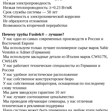
Низкая электропроводность
Низкая теплопроводность: λ=0.23 Вт/мК
Срок службы системы ― 50 лет
Устойчивость к электрохимической коррозии
Не образуются отложения
Возможность вторичной переработки
Почему трубы Fusitek® – лучшие?
У нас одно из самых современных производств в России и
Восточной Европе
Мы используем только лучшее полимерное сырье марок Sabic
Vestolen и Admer (Германия)
Мы используем закладные детали из Италии марок CW617N,
CW614N
У нас работают технические специалисты из Германии и
России
У нас удобное логистическое расположение
У нас собственное конструкторское бюро
У нас собственная лаборатория, оснащенная по последнему
слову техники
Мы даем заводскую гарантию 10 лет
У нас лучшее соотношение цена/качество
Мы проводим обучающие семинары, у нас отличная
техническая и рекламная поддержка
Наша система может быть применена на любом этапе работы