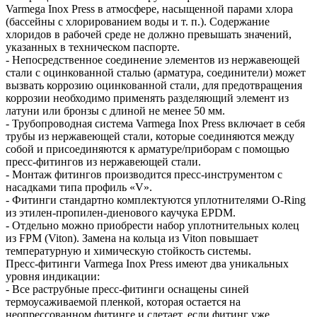
Varmega Inox Press в атмосфере, насыщенной парами хлора
(бассейны с хлорированием воды и т. п.). Содержание
хлоридов в рабочей среде не должно превышать значений,
указанных в техническом паспорте.
- Непосредственное соединение элементов из нержавеющей
стали с оцинкованной сталью (арматура, соединители) может
вызвать коррозию оцинкованной стали, для предотвращения
коррозии необходимо применять разделяющий элемент из
латуни или бронзы с длиной не менее 50 мм.
- Трубопроводная система Varmega Inox Press включает в себя
трубы из нержавеющей стали, которые соединяются между
собой и присоединяются к арматуре/приборам с помощью
пресс-фитингов из нержавеющей стали.
- Монтаж фитингов производится пресс-инструментом с
насадками типа профиль «V».
- Фитинги стандартно комплектуются уплотнителями O-Ring
из этилен-пропилен-диенового каучука EPDM.
- Отдельно можно приобрести набор уплотнительных колец
из FPM (Viton). Замена на кольца из Viton повышает
температурную и химическую стойкость системы.
Пресс-фитинги Varmega Inox Press имеют два уникальных
уровня индикации:
- Все раструбные пресс-фитинги оснащены синей
термоусаживаемой пленкой, которая остается на
неопрессованном фитинге и слетает, если фитинг уже