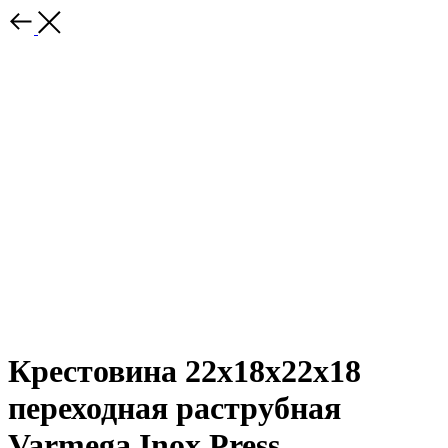
Крестовина 22x18x22x18
переходная раструбная
Varmega Inox Press