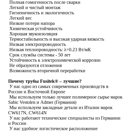
Полная гомогенность после сварки
Легкий и чистый монтаж
Гигиеничность и экологичность
Легкий вес
Низкие потери напора
Химическая устойчивость
Хорошая звукоизоляция
Термостабильность и высокая ударная вязкость
Низкая электропроводность
Низкая теплопроводность: λ=0.23 Вт/мК
Срок службы системы - 50 лет
Устойчивость к электрохимической коррозии
Не образуются отложения
Возможность вторичной переработки
Почему трубы Fusitek® – лучшие?
У нас одно из самых современных производств в
России и Восточной Европе
Мы используем только лучшее полимерное сырье марок
Sabic Vestolen и Admer (Германия)
Мы используем закладные детали из Италии марок
CW617N, CW614N
У нас работают технические специалисты из Германии
и России
У нас удобное логистическое расположение