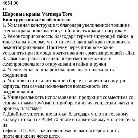
4654,00
тг.
Шаровые краны Varmega Toro.
Конструктивные особенности:
1. Усиленная конструкция: благодаря увеличенной толщине
стенки крана повышается устойчивость крана к нагрузкам
2. Ремонтопригодность: благодаря герметизирующей гайке, а
также сальниковому уплотнителю, данный кран становится
ремонтопригодным. Протечку через шток возможно
устранить при помощи подтягивания герметизирующей гайки
3. Самоконтрящаяся гайка: исключает возможность
самопроизвольного откручивания гайки и ручки
4. Увеличенная длина резьбы: повышает надежность
соединения
5. Установка штока: шток при сборке вставляется изнутри
корпуса, тем самым исключается возможность его
выдавливания
6. Универсальность использования: продукция совместима со
стандартными трубами и приборами из чугуна, стали, латуни,
бронзы, пластмасс
7. Двойное уплотнение штока: благодаря уплотнительному
кольцу штока из EPDM 70 Shore и сальниковому уплотнителю
из
тефлона P.T.F.E. значительно уменьшается вероятность
протечки крана через шток