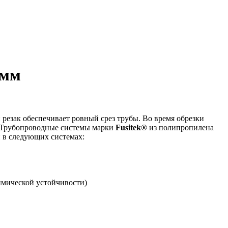
 мм
резак обеспечивает ровный срез трубы. Во время обрезки
ь.Трубопроводные системы марки
Fusitek®
из полипропилена
й в следующих системах:
имической устойчивости)