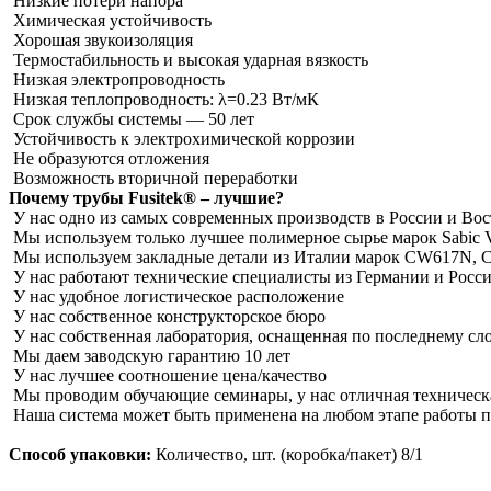
Низкие потери напора
Химическая устойчивость
Хорошая звукоизоляция
Термостабильность и высокая ударная вязкость
Низкая электропроводность
Низкая теплопроводность: λ=0.23 Вт/мК
Срок службы системы ― 50 лет
Устойчивость к электрохимической коррозии
Не образуются отложения
Возможность вторичной переработки
Почему трубы Fusitek® – лучшие?
У нас одно из самых современных производств в России и Во
Мы используем только лучшее полимерное сырье марок Sabic V
Мы используем закладные детали из Италии марок CW617N,
У нас работают технические специалисты из Германии и Росс
У нас удобное логистическое расположение
У нас собственное конструкторское бюро
У нас собственная лаборатория, оснащенная по последнему сл
Мы даем заводскую гарантию 10 лет
У нас лучшее соотношение цена/качество
Мы проводим обучающие семинары, у нас отличная техническ
Наша система может быть применена на любом этапе работы пр
Способ упаковки:
Количество, шт. (коробка/пакет) 8/1