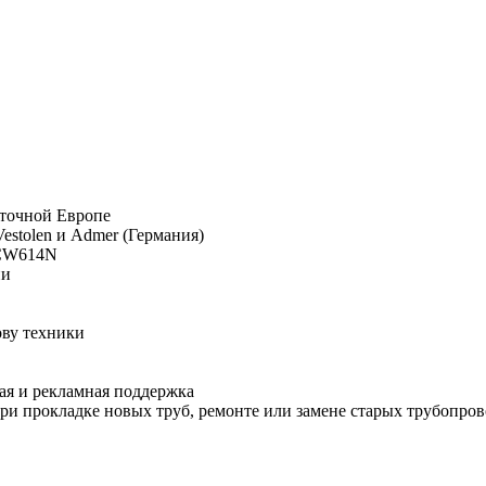
сточной Европе
estolen и Admer (Германия)
 CW614N
ии
ову техники
ая и рекламная поддержка
и прокладке новых труб, ремонте или замене старых трубопров