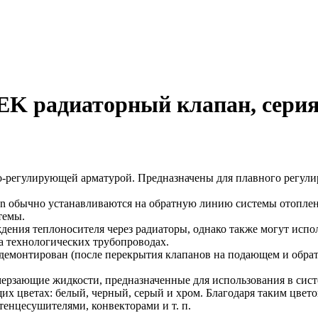
4"EK радиаторный клапан, сер
-регулирующей арматурой. Предназначены для плавного регулир
n обычно устанавливаются на обратную линию системы отоплен
темы.
ения теплоносителя через радиаторы, однако также могут испол
на технологических трубопроводах.
 демонтирован (после перекрытия клапанов на подающем и обра
мерзающие жидкости, предназначенные для использования в сист
 цветах: белый, черный, серый и хром. Благодаря таким цвето
енцесушителями, конвекторами и т. п.