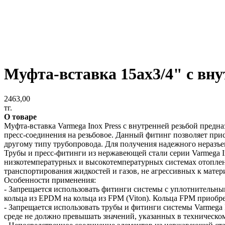
Муфта-вставка 15ax3/4" с вну
2463,00
тг.
О товаре
Муфта-вставка Varmega Inox Press с внутренней резьбой предн
пресс-соединения на резьбовое. Данный фитинг позволяет прис
другому типу трубопровода. Для получения надежного неразъе
Трубы и пресс-фитинги из нержавеющей стали серии Varmega I
низкотемпературных и высокотемпературных системах отоплени
транспортирования жидкостей и газов, не агрессивных к матер
Особенности применения:
- Запрещается использовать фитинги системы с уплотнительн
кольца из EPDM на кольца из FPM (Viton). Кольца FPM приобре
- Запрещается использовать трубы и фитинги системы Varmega 
среде не должно превышать значений, указанных в техническом