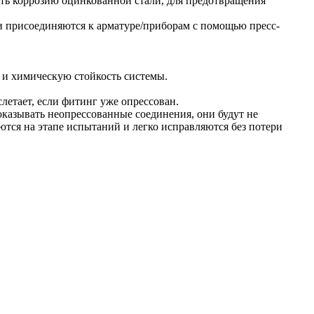
ать коррозию оцинкованной стали, для предотвращения
 и присоединяются к арматуре/приборам с помощью пресс-
ю и химическую стойкость системы.
летает, если фитинг уже опрессован.
оказывать неопрессованные соединения, они будут не
ются на этапе испытаний и легко исправляются без потери