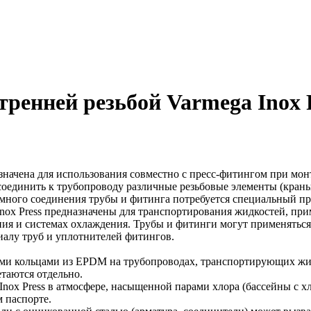
тренней резьбой Varmega Inox 
азначена для использования совместно с пресс-фитингом при мон
оединить к трубопроводу различные резьбовые элементы (краны, 
много соединения трубы и фитинга потребуется специальный пр
nox Press предназначены для транспортирования жидкостей, пр
я и системах охлаждения. Трубы и фитинги могут применяться 
иалу труб и уплотнителей фитингов.
ыми кольцами из EPDM на трубопроводах, транспортирующих жид
таются отдельно.
Inox Press в атмосфере, насыщенной парами хлора (бассейны с х
 паспорте.