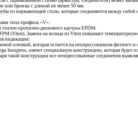
ли с оцинкованной сталью (арматура, соединители) может вызв
и или бронзы с длиной не менее 50 мм.
 трубы из нержавеющей стали, которые соединяются между собой
ками типа профиль «V».
з этилен-пропилен-диенового каучука EPDM.
FPM (Viton). Замена на кольца из Viton повышает температурну
ня индикации:
мой пленкой, которая остается на неопрессованном фитинге и с
ga Inoxpress, имеют специальную конструкцию, которая будет п
годаря такой конструкции все неопрессованные соединения выявля