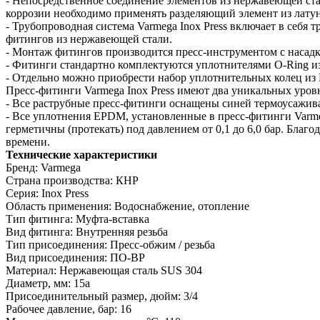
- Непосредственное соединение элементов из нержавеющей ста
коррозии необходимо применять разделяющий элемент из латун
- Трубопроводная система Varmega Inox Press включает в себя
фитингов из нержавеющей стали.
- Монтаж фитингов производится пресс-инструментом с насад
- Фитинги стандартно комплектуются уплотнителями O-Ring и
- Отдельно можно приобрести набор уплотнительных колец из 
Пресс-фитинги Varmega Inox Press имеют два уникальных уров
- Все раструбные пресс-фитинги оснащены синей термоусаживае
- Все уплотнения EPDM, установленные в пресс-фитинги Varme
герметичны (протекать) под давлением от 0,1 до 6,0 бар. Бла
времени.
Технические характеристики
Бренд: Varmega
Страна производства: КНР
Серия: Inox Press
Область применения: Водоснабжение, отопление
Тип фитинга: Муфта-вставка
Вид фитинга: Внутренняя резьба
Тип присоединения: Пресс-обжим / резьба
Вид присоединения: ПО-ВР
Материал: Нержавеющая сталь SUS 304
Диаметр, мм: 15a
Присоединительный размер, дюйм: 3/4
Рабочее давление, бар: 16