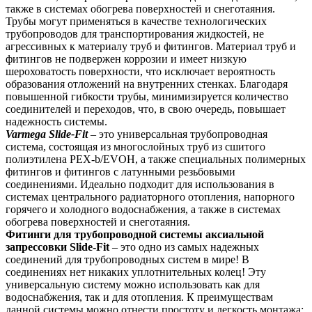
также в системах обогрева поверхностей и снеготаяния.
Трубы могут применяться в качестве технологических
трубопроводов для транспортирования жидкостей, не
агрессивных к материалу труб и фитингов. Материал труб и
фитингов не подвержен коррозии и имеет низкую
шероховатость поверхности, что исключает вероятность
образования отложений на внутренних стенках. Благодаря
повышенной гибкости трубы, минимизируется количество
соединителей и переходов, что, в свою очередь, повышает
надежность системы.
Varmega Slide-Fit
– это универсальная трубопроводная
система, состоящая из многослойных труб из сшитого
полиэтилена PEX-b/EVOH, а также специальных полимерных
фитингов и фитингов с латунными резьбовыми
соединениями. Идеально подходит для использования в
системах центрального радиаторного отопления, напорного
горячего и холодного водоснабжения, а также в системах
обогрева поверхностей и снеготаяния.
Фитинги для трубопроводной системы аксиальной
запрессовки Slide-Fit
– это одно из самых надежных
соединений для трубопроводных систем в мире! В
соединениях нет никаких уплотнительных колец! Эту
универсальную систему можно использовать как для
водоснабжения, так и для отопления. К преимуществам
данной системы можно отнести простоту и легкость монтажа: