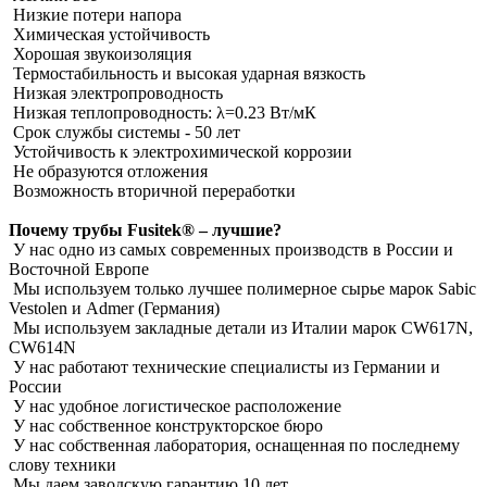
Низкие потери напора
Химическая устойчивость
Хорошая звукоизоляция
Термостабильность и высокая ударная вязкость
Низкая электропроводность
Низкая теплопроводность: λ=0.23 Вт/мК
Срок службы системы - 50 лет
Устойчивость к электрохимической коррозии
Не образуются отложения
Возможность вторичной переработки
Почему трубы Fusitek® – лучшие?
У нас одно из самых современных производств в России и
Восточной Европе
Мы используем только лучшее полимерное сырье марок Sabic
Vestolen и Admer (Германия)
Мы используем закладные детали из Италии марок CW617N,
CW614N
У нас работают технические специалисты из Германии и
России
У нас удобное логистическое расположение
У нас собственное конструкторское бюро
У нас собственная лаборатория, оснащенная по последнему
слову техники
Мы даем заводскую гарантию 10 лет