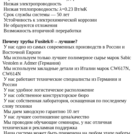
Низкая электропроводность
Низкая теплопроводность: λ=0.23 Вт/мК
Срок службы системы ― 50 лет
Устойчивость к электрохимической коррозии
Не образуются отложения
Возможность вторичной переработки
Почему трубы Fusitek® – лучшие?
У нас одно из самых современных производств в России и
Восточной Европе
Мы используем только лучшее полимерное сырье марок Sabic
Vestolen и Admer (Германия)
Мы используем закладные детали из Италии марок CW617N,
CW614N
У нас работают технические специалисты из Германии и
России
У нас удобное логистическое расположение
У нас собственное конструкторское бюро
У нас собственная лаборатория, оснащенная по последнему
слову техники
Мы даем заводскую гарантию 10 лет
У нас лучшее соотношение цена/качество
Мы проводим обучающие семинары, у нас отличная
техническая и рекламная поддержка
Наша система может быть применена на любом этапе работы